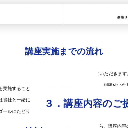
講座の進め方
HOME
お客様の声
講座の進め方
BLOG
代表者プロフィ
男性リ
flow
１．問題点・課題
講座実施までの流れ
貴社からお問い合わせやオファーをいた
ます。それは、貴社の問題点や課題を明
の個別相談を50分間させていただきま
となどをお聴きして整理し、明確化いた
を実施することでどんな姿を目指すかと
は貴社と一緒に行います。ゴールを明確
３．講座内容のご
ゴールにたどり着くまでの道筋が見えて
ります。
ゴールが明確化されましたら、講座内容