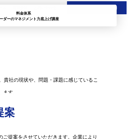
ール
運営会社
お問い合わせ
お問合せ・無料相談依頼
料金体系
ーダーのマネジメント力底上げ講座
明確化の無料個別相談
だきましたら、まずはじめにすることがあり
確化することです。それを目的として、無料
す。貴社の現状や、問題・課題に感じているこ
します。
提案
のご提案をさせていただきます。企業により