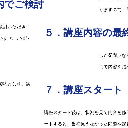
内でご検討
ゴールと問題・課題は異なりますので、
たどり着く方法（講座内容）をご提案さ
検討いただきます。その中で、疑問点な
５．講座内容の最
いませ。ご検討はとても大事なことです
貴社内のご検討で出てきました疑問点な
だきます。双方が納得するまで内容を詰
契約となり、講座をスタートします。
７．講座スタート
HOME
講座スタート後は、状況を見て内容を修
お客様の声
ートすると、当初見えなかった問題や課
講座の進め方